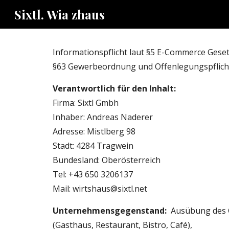
Sixtl. Wia zhaus
Sk
Informationspflicht laut §5 E-Commerce Ges
§63 Gewerbeordnung und Offenlegungspflicht
Verantwortlich für den Inhalt:
Firma: Sixtl Gmbh 
Inhaber: Andreas Naderer
Adresse: Mistlberg 98
Stadt: 4284 Tragwein
Bundesland: Oberösterreich 
Tel:
 +43 650 3206137
Mail: 
wirtshaus@sixtl.net
Unternehmensgegenstand:  
Ausübung des
(Gasthaus, Restaurant, Bistro, Café), 