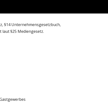
ip to main content
Skip to navigat
etz, §14 Unternehmensgesetzbuch,
 laut §25 Mediengesetz.
 Gastgewerbes