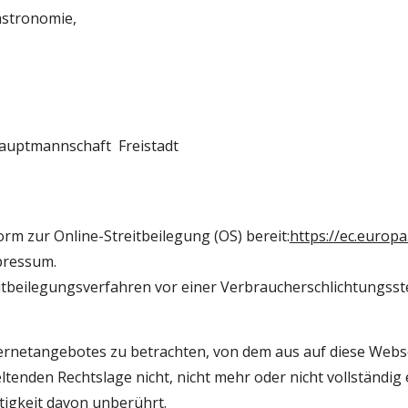
stronomie, 
auptmannschaft 
 Freistadt
orm zur Online-Streitbeilegung (OS) bereit:
https://ec.europ
pressum.
treitbeilegungsverfahren vor einer Verbraucherschlichtungsst
ternetangebotes zu betrachten, von dem aus auf diese Webse
tenden Rechtslage nicht, nicht mehr oder nicht vollständig e
tigkeit davon unberührt.